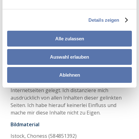
abschließende Beratung ist immer die
Konsultation eines Rechtsanwalts/Steuerberaters
notwendig.
Details zeigen
Haftungsausschluss für Links
Das Landgericht (LG) Hamburg hat entschieden,
Alle zulassen
dass man durch das Einbinden eines Links die
Inhalte der gelinkten Seite ggf. mit zu
Auswahl erlauben
verantworten hat. Dies kann – so das LG – nur
dadurch verhindert werden, dass man sich
ausdrücklich von diesen Inhalten distanziert. Ich
Ablehnen
habe auf meiner Internetseite Links zu fremden
Internetseiten gelegt. Ich distanziere mich
ausdrücklich von allen Inhalten dieser gelinkten
Seiten. Ich habe hierauf keinerlei Einfluss und
mache mir diese Inhalte nicht zu Eigen.
Bildmaterial
Istock, Choness (584851392)