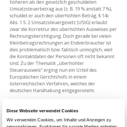
höheren als den gesetzlich geschuldeten
Umsatzsteuerbetrag aus (z. B. 19 % anstatt 7 %),
schuldet er auch den überhöhten Betrag. § 14c
Abs. 1 S. 2 Umsatzsteuergesetz (UStG) erlaubt
zwar die Korrektur des überhöhten Ausweises per
Rechnungsberichtigung. Doch gerade bei vielen
Kleinbetragsrechnungen an Endverbraucher ist
dies problematisch bzw. faktisch unmöglich, weil
die Kontaktdaten der Personen oft nicht bekannt
sind. Zu der Thematik „überhöhter
Steuerausweis“ erging nun ein Urteil des
Europäischen Gerichtshofs in einem
österreichischen Verfahren, welches der
deutschen Handhabung entgegensteht.
Der Europäische Gerichtshof hat Folgendes
entschieden
: Hat ein Steuerpflichtiger eine
Diese Webseite verwendet Cookies
Dienstleistung erbracht und in seiner Rechnung
Wir verwenden Cookies, um Inhalte und Anzeigen zu
einen Mehrwertsteuerbetrag ausgewiesen, der
personalisieren, Funktionen für soziale Medien anbieten