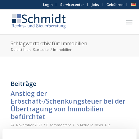
Login
Servicecenter
Jobs
Gebühren
Schlagwortarchiv für: Immobilien
Du bist hier:
Startseite
/
Immobilien
Beiträge
Anstieg der
Erbschaft-/Schenkungsteuer bei der
Übertragung von Immobilien
befürchtet
/
/
24. November 2022
0 Kommentare
in
Aktuelle News
,
Alle
/
Steuerpflichtige
von
Maren Holtermann-Schmidt