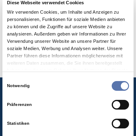
Diese Webseite verwendet Cookies
Die Regelungen der Grundbesitzbewertung sollen
Wir verwenden Cookies, um Inhalte und Anzeigen zu
an die sogenannte ImmoWertV vom 14.7.2021
personalisieren, Funktionen für soziale Medien anbieten
(BGBl I 2021, S. 2805) angepasst werden…
zu können und die Zugriffe auf unsere Website zu
analysieren. Außerdem geben wir Informationen zu Ihrer
WEITERLESEN
Verwendung unserer Website an unsere Partner für
soziale Medien, Werbung und Analysen weiter. Unsere
Partner führen diese Informationen möglicherweise mit
weiteren Daten zusammen, die Sie ihnen bereitgestellt
haben oder die sie im Rahmen Ihrer Nutzung der Dienste
gesammelt haben.
Einwilligungsauswahl
Notwendig
Rechts- und Steuerberatung Schmidt
Christian Schmidt
Präferenzen
Rechtsanwalt | Steuerberater
Berliner Allee 47
Statistiken
40212 Düsseldorf
T +49 (0) 211 566 24 833