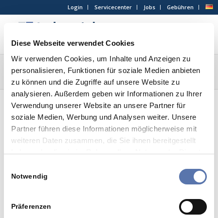
Login
Servicecenter
Jobs
Gebühren
Diese Webseite verwendet Cookies
Wir verwenden Cookies, um Inhalte und Anzeigen zu
Schlagwortarchiv für: Kryptowährung
personalisieren, Funktionen für soziale Medien anbieten
Du bist hier:
Startseite
/
Kryptowährung
zu können und die Zugriffe auf unsere Website zu
analysieren. Außerdem geben wir Informationen zu Ihrer
Verwendung unserer Website an unsere Partner für
soziale Medien, Werbung und Analysen weiter. Unsere
Partner führen diese Informationen möglicherweise mit
Beiträge
weiteren Daten zusammen, die Sie ihnen bereitgestellt
Steuerliche Behandlung von
haben oder die sie im Rahmen Ihrer Nutzung der Dienste
Kryptowährungen wie Bitcoin in
gesammelt haben.
Einwilligungsauswahl
Deutschland
Notwendig
/
/
15. April 2018
0 Kommentare
in
Aktuelle News
,
Alle
/
Steuerpflichtige
von
Maren Holtermann-Schmidt
Präferenzen
Die Kryptowährung Bitcoin ist derzeit „in aller