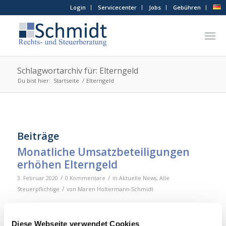
Login
Servicecenter
Jobs
Gebühren
Schlagwortarchiv für: Elterngeld
Du bist hier:
Startseite
/
Elterngeld
Beiträge
Monatliche Umsatzbeteiligungen
erhöhen Elterngeld
/
/
3. Februar 2020
0 Kommentare
in
Aktuelle News
,
Alle
/
Steuerpflichtige
von
Maren Holtermann-Schmidt
Monatliche Umsatzbeteiligungen erhöhen das
Elterngeld. Das hat das Landessozialgericht
Diese Webseite verwendet Cookies