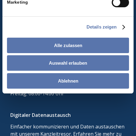
Marketing
info@rechts-und-steuerberatung-schmidt.de
**Bitte prüfen Sie Ihren Spam-Folder sollten Sie
innerhalb von 24h keine E-Mail von uns erhalten
Details zeigen
haben!
Alle zulassen
Wir sind für Sie da
Auswahl erlauben
Montag: 08:00-17:00 Uhr
Dienstag: 08:00-17:00 Uhr
Mittwoch: 08:00-17:00 Uhr
Ablehnen
Donnerstag: 08:00-17:00 Uhr
Freitag: 08:00-14:00 Uhr
Digitaler Datenaustausch
Einfacher kommunizieren und Daten austauschen
mit unserem Kanzleitresor. Erfahren Sie mehr zu