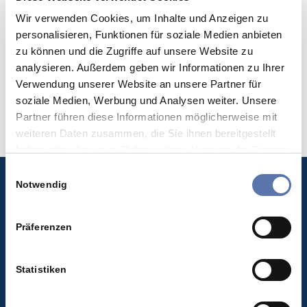
Niedersachsen-Bremen bei einer angestellten
Wir verwenden Cookies, um Inhalte und Anzeigen zu
Zahnärztin entschieden…
personalisieren, Funktionen für soziale Medien anbieten
zu können und die Zugriffe auf unsere Website zu
analysieren. Außerdem geben wir Informationen zu Ihrer
WEITERLESEN
Verwendung unserer Website an unsere Partner für
soziale Medien, Werbung und Analysen weiter. Unsere
Partner führen diese Informationen möglicherweise mit
weiteren Daten zusammen, die Sie ihnen bereitgestellt
haben oder die sie im Rahmen Ihrer Nutzung der Dienste
gesammelt haben.
Einwilligungsauswahl
Rechts- und Steuerberatung Schmidt
Notwendig
Christian Schmidt
Rechtsanwalt | Steuerberater
Präferenzen
Berliner Allee 47
40212 Düsseldorf
Statistiken
T +49 (0) 211 566 24 833
F +49 (0) 211 566 24 949