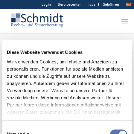
Login
Servicecenter
Jobs
Gebühren
Schlagwortarchiv für: Doppelte Haushaltsführung
Du bist hier:
Startseite
/
Doppelte Haushaltsführung
Diese Webseite verwendet Cookies
Wir verwenden Cookies, um Inhalte und Anzeigen zu
personalisieren, Funktionen für soziale Medien anbieten
zu können und die Zugriffe auf unsere Website zu
Beiträge
analysieren. Außerdem geben wir Informationen zu Ihrer
Keine Werbungskosten für
Verwendung unserer Website an unsere Partner für
Familienheimfahrten bei
soziale Medien, Werbung und Analysen weiter. Unsere
teilentgeltlich überlassenem Pkw
Partner führen diese Informationen möglicherweise mit
weiteren Daten zusammen, die Sie ihnen bereitgestellt
/
/
24. November 2022
0 Kommentare
in
Aktuelle News
,
haben oder die sie im Rahmen Ihrer Nutzung der Dienste
/
Arbeitnehmer
von
Maren Holtermann-Schmidt
gesammelt haben.
Einwilligungsauswahl
Der Bundesfinanzhof hat aktuell Folgendes