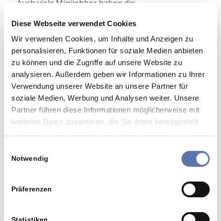
Auch viele Minijobber haben die
Energiepreispauschale (EPP) in Höhe von 300 EUR
Diese Webseite verwendet Cookies
erhalten. Sofern der (originäre) Verdienst vom
Arbeitgeber pauschal mit 2 % besteuert wird,
Wir verwenden Cookies, um Inhalte und Anzeigen zu
musste auf die 300 EUR EPP keine pauschale
personalisieren, Funktionen für soziale Medien anbieten
Steuer abgeführt werden. Bei der
zu können und die Zugriffe auf unsere Website zu
Einkommensteuerveranlagung für 2022 kann es
analysieren. Außerdem geben wir Informationen zu Ihrer
aber nach Ansicht der Finanzverwaltung in
Verwendung unserer Website an unsere Partner für
gewissen Konstellationen zu einer Steuerpflicht
soziale Medien, Werbung und Analysen weiter. Unsere
kommen.
Partner führen diese Informationen möglicherweise mit
weiteren Daten zusammen, die Sie ihnen bereitgestellt
Das Bundesfinanzministerium hat in den
FAQs
haben oder die sie im Rahmen Ihrer Nutzung der Dienste
„Energiepreispauschale (EPP)“
, unter VIII. Nr. 1 u.
gesammelt haben.
Einwilligungsauswahl
a. Folgendes ausgeführt:
Notwendig
Bei Arbeitnehmern, die ausschließlich pauschal
besteuerten Arbeitslohn aus einer kurzfristigen
Präferenzen
oder geringfügigen Beschäftigung oder einer
Aushilfstätigkeit in der Land- und Forstwirtschaft
erzielen und im gesamten Jahr 2022 keine
Statistiken