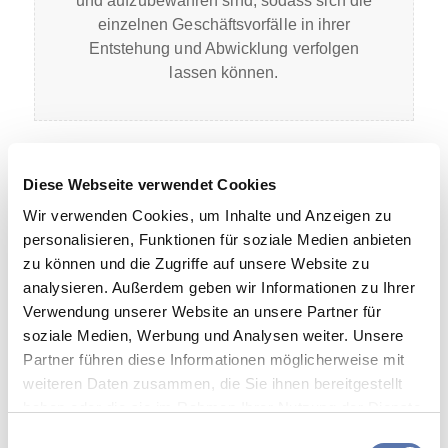
und aufzubewahren sind, sodass sich die
einzelnen Geschäftsvorfälle in ihrer
Entstehung und Abwicklung verfolgen
lassen können.
Nach der gesetzlichen Regelung besteht beim
Diese Webseite verwendet Cookies
Verkauf von Waren an eine Vielzahl von nicht
bekannten Personen gegen Barzahlung aus
Wir verwenden Cookies, um Inhalte und Anzeigen zu
Zumutbarkeitsgründen keine
personalisieren, Funktionen für soziale Medien anbieten
Einzelaufzeichnungspflicht. Voraussetzung: Es
zu können und die Zugriffe auf unsere Website zu
wird eine offene Ladenkasse und kein
analysieren. Außerdem geben wir Informationen zu Ihrer
elektronisches Aufzeichnungssystem verwendet.
Verwendung unserer Website an unsere Partner für
soziale Medien, Werbung und Analysen weiter. Unsere
Diese Ausnahmeregelung hat das
Partner führen diese Informationen möglicherweise mit
Bundesfinanzministerium nun auf
weiteren Daten zusammen, die Sie ihnen bereitgestellt
Dienstleistungen gegen Barzahlung ausgedehnt,
haben oder die sie im Rahmen Ihrer Nutzung der Dienste
wenn kein elektronisches Aufzeichnungssystem
gesammelt haben.
Einwilligungsauswahl
verwendet wird. Der Geschäftsbetrieb muss auf