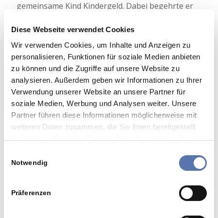
gemeinsame Kind Kindergeld. Dabei begehrte er
ein erhöhtes Kindergeld, weil dieses Kind das
„dritte“ Kind darstelle. Doch diesen
Diese Webseite verwendet Cookies
Zählkindervorteil lehnten die Familienkasse und
Wir verwenden Cookies, um Inhalte und Anzeigen zu
schließlich auch der Bundesfinanzhof ab.
personalisieren, Funktionen für soziale Medien anbieten
Begründung: Bei den älteren Kindern handelt es
zu können und die Zugriffe auf unsere Website zu
sich aus der Sicht des Mannes weder um leibliche
analysieren. Außerdem geben wir Informationen zu Ihrer
noch um Adoptiv- oder Pflegekinder.
Verwendung unserer Website an unsere Partner für
soziale Medien, Werbung und Analysen weiter. Unsere
Erforderlich ist eine gesteigerte
Partner führen diese Informationen möglicherweise mit
Verbundenheit zwischen dem Steuerpflichtigen
weiteren Daten zusammen, die Sie ihnen bereitgestellt
und dem Kind. Und daran, so der Bundesfinanzhof,
haben oder die sie im Rahmen Ihrer Nutzung der Dienste
fehlt es bei einer jederzeit lösbaren
gesammelt haben.
Lebensgemeinschaft zwischen unverheirateten
Einwilligungsauswahl
Lebensgefährten.
Notwendig
Praxistipp |
Der Zählkindervorteil hätte erreicht
werden können, wenn die Frau den
Präferenzen
Kindergeldantrag für das gemeinsame Kind
gestellt hätte. Für das dritte – das jüngste – Kind